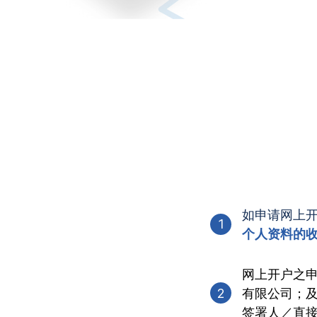
如申请网上
1
个人资料的
网上开户之申
2
有限公司；及 
签署人／直