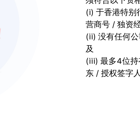
(i) 于香港特
营商号 / 独资经营
(ii) 没有任何公
及 

(iii) 最多
东 / 授权签字